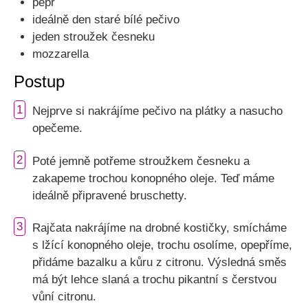
pepř
ideálně den staré bílé pečivo
jeden stroužek česneku
mozzarella
Postup
1
Nejprve si nakrájíme pečivo na plátky a nasucho
opečeme.
2
Poté jemně potřeme stroužkem česneku a
zakapeme trochou konopného oleje. Teď máme
ideálně připravené bruschetty.
3
Rajčata nakrájíme na drobné kostičky, smícháme
s lžící konopného oleje, trochu osolíme, opepříme,
přidáme bazalku a kůru z citronu. Výsledná směs
má být lehce slaná a trochu pikantní s čerstvou
vůní citronu.