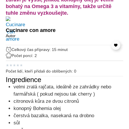
bohatý na Omega 3 a vitamíny, takže určitě
tuhle změnu vyzkoušejte.
Cucinare con amore
Autor
Celkový čas přípravy: 15 minut
Počet porcí: 2
★
★
★
★
★
Počet lidí, kteří přidali do oblíbených:
0
Ingredience
velmi zralá rajčata, ideálně ze zahrádky nebo
farmářská ( pokud nejsou tak cherry )
citronová kůra ze dvou citronů
konopný Bohemia olej
čerstvá bazalka, nasekaná na drobno
sůl