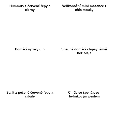
Hummus z červené řepy a
Velikonoční mini mazance z
cizrny
chia mouky
Domácí sýrový dip
Snadné domácí chipsy téměř
bez oleje
Salát z pečené červené řepy a
Chléb se špenátovo-
cibule
bylinkovým pestem