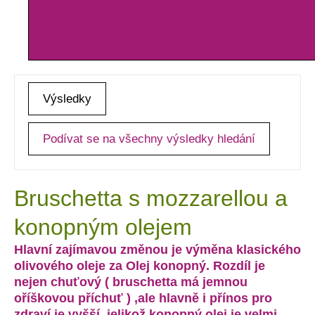
Výsledky
Podívat se na všechny výsledky hledání
Bruschetta s mozzarellou a
konopným olejem
Hlavní zajímavou změnou je výměna klasického
olivového oleje za Olej konopný. Rozdíl je
nejen chuťový ( bruschetta má jemnou
oříškovou příchuť ) ,ale hlavně i přínos pro
zdraví je vyšší, jelikož konopný olej je velmi