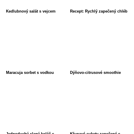
Kedlubnový salát s vejcem
Recept: Rychlý zapečený chléb
Maracuja sorbet s vodkou
Dýňovo-citrusové smoothie
Jednoduchý slaný koláč s
Křupavé cukety zapečené s