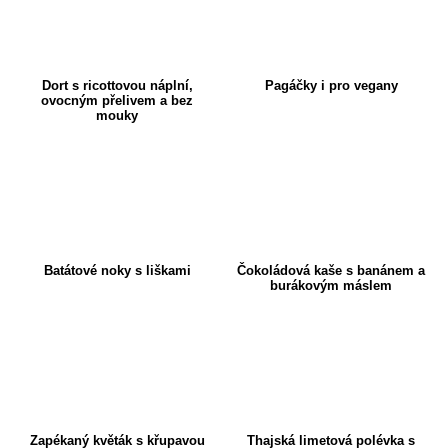
Dort s ricottovou náplní,
Pagáčky i pro vegany
ovocným přelivem a bez
mouky
Batátové noky s liškami
Čokoládová kaše s banánem a
burákovým máslem
Zapékaný květák s křupavou
Thajská limetová polévka s