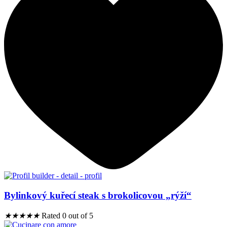
Bylinkový kuřecí steak s brokolicovou „rýží“
★
★
★
★
★
Rated 0 out of 5