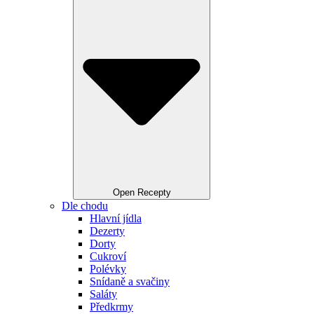
Open Recepty
Dle chodu
Hlavní jídla
Dezerty
Dorty
Cukroví
Polévky
Snídaně a svačiny
Saláty
Předkrmy