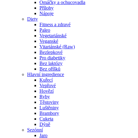
Omáčky a ochucovadla
Přílohy
Nápoje
Diety
Fitness a zdravé
Paleo
Vegetariánské
Veganské
Vitariánské (Raw)
Bezlepkové
Pro diabetiky
Bez laktózy
Bez oříšků
Hlavní ingredience
Kuřecí
Vepřové
Hovězí
Ryby
Těstoviny
Luštěniny
Brambory
Cuketa
Dýně
Sezónní
Jaro