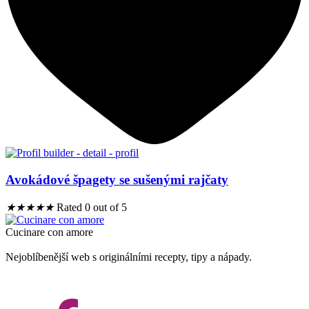
Avokádové špagety se sušenými rajčaty
★
★
★
★
★
Rated 0 out of 5
Cucinare con amore
Nejoblíbenější web s originálními recepty, tipy a nápady.