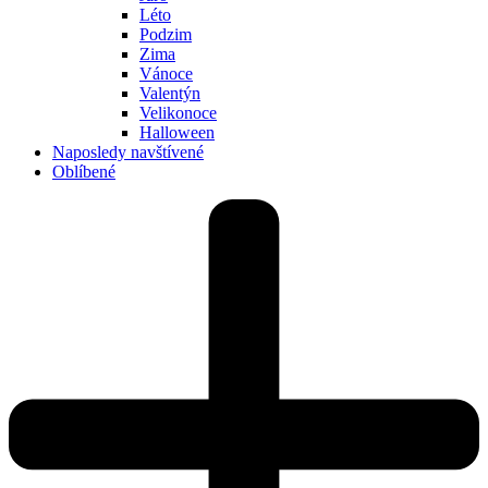
Léto
Podzim
Zima
Vánoce
Valentýn
Velikonoce
Halloween
Naposledy navštívené
Oblíbené