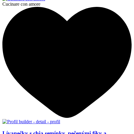
Cucinare con amore
Lívanečky s chia semínky, pečenými fíky a