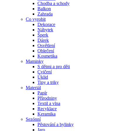
Chodba a schody
Balkon
Zahrada
Co vyrobit
Dekorace
Nábytek
Šperk
Dárek
Osvětlení
Oblečení
Kosmetika
Maminky
S dětmi a pro děti
Cvičení
Úklid
Tipy a triky
Materiál
Papír
Přírodniny
Textil a vlna
Recyklace
Keramika
Sezónní
Pěstování a bylinky
Jaro