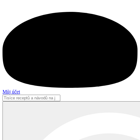
Můj účet
Search
...