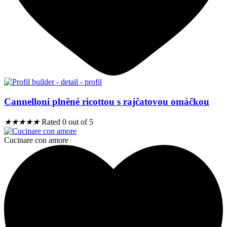
Cannelloni plněné ricottou s rajčatovou omáčkou
★
★
★
★
★
Rated 0 out of 5
Cucinare con amore