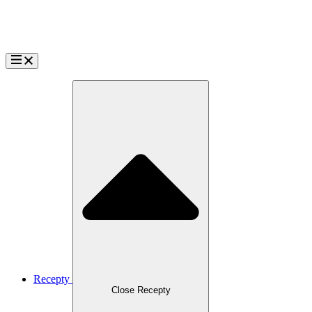
Přejít
k
obsahu
Recepty
Close Recepty