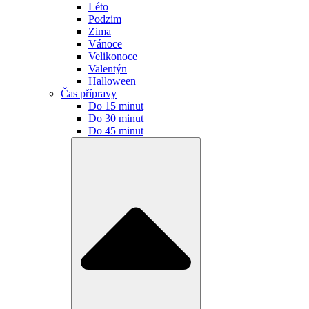
Léto
Podzim
Zima
Vánoce
Velikonoce
Valentýn
Halloween
Čas přípravy
Do 15 minut
Do 30 minut
Do 45 minut