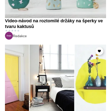
Video-návod na roztomilé držáky na šperky ve
tvaru kaktusů
★
★
★
★
★
Redakce