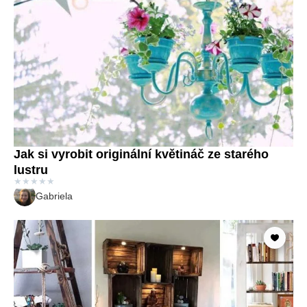
Jak si vyrobit originální květináč ze starého
lustru
★
★
★
★
★
Gabriela