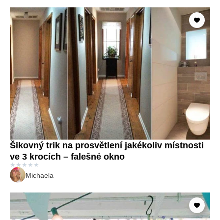
Šikovný trik na prosvětlení jakékoliv místnosti
ve 3 krocích – falešné okno
★
★
★
★
★
Michaela