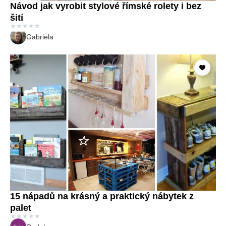
Návod jak vyrobit stylové římské rolety i bez
šití
★
★
★
★
★
Gabriela
15 nápadů na krásný a praktický nábytek z
palet
★
★
★
★
★