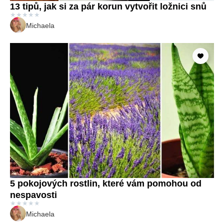
13 tipů, jak si za pár korun vytvořit ložnici snů
★
★
★
★
★
Michaela
5 pokojových rostlin, které vám pomohou od
nespavosti
★
★
★
★
★
Michaela