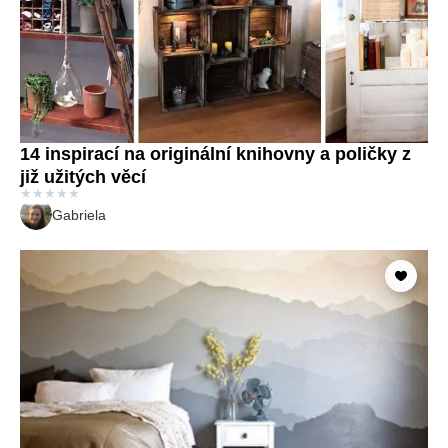
14 inspirací na originální knihovny a poličky z
již užitých věcí
★
★
★
★
★
Gabriela