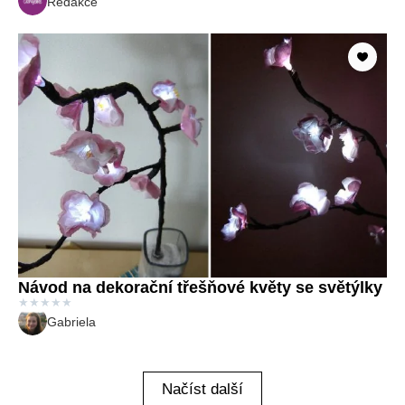
Redakce
Návod na dekorační třešňové květy se světýlky
★
★
★
★
★
Gabriela
Načíst další