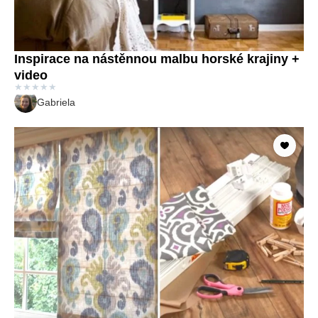
Inspirace na nástěnnou malbu horské krajiny +
video
★
★
★
★
★
Gabriela