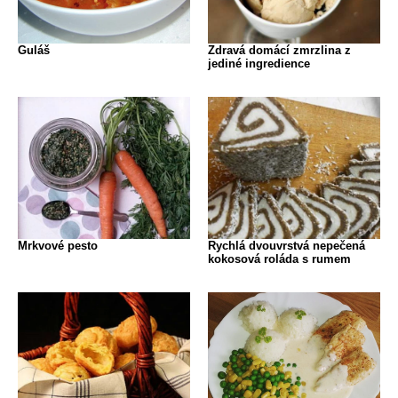
Guláš
Zdravá domácí zmrzlina z
jediné ingredience
Mrkvové pesto
Rychlá dvouvrstvá nepečená
kokosová roláda s rumem