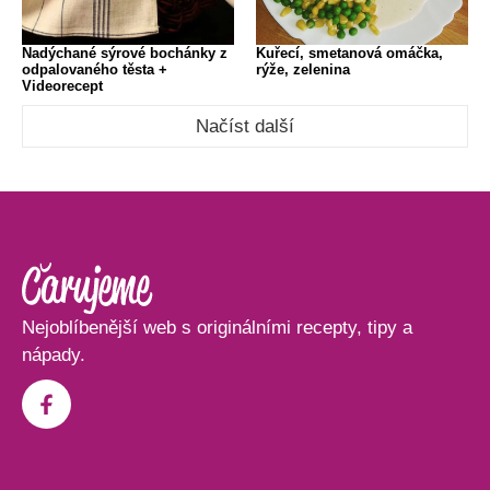
Nadýchané sýrové bochánky z
Kuřecí, smetanová omáčka,
odpalovaného těsta +
rýže, zelenina
Videorecept
Načíst další
Nejoblíbenější web s originálními recepty, tipy a
nápady.