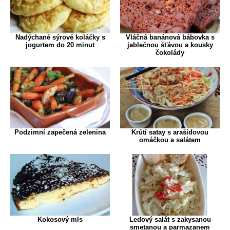
Nadýchané sýrové koláčky s
Vláčná banánová bábovka s
jogurtem do 20 minut
jablečnou šťávou a kousky
čokolády
Podzimní zapečená zelenina
Krůtí satay s arašídovou
omáčkou a salátem
Kokosový mls
Ledový salát s zakysanou
smetanou a parmazanem