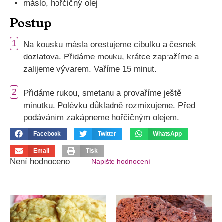
máslo, hořčičný olej
Postup
1
Na kousku másla orestujeme cibulku a česnek
dozlatova. Přidáme mouku, krátce zapražíme a
zalijeme vývarem. Vaříme 15 minut.
2
Přidáme rukou, smetanu a provaříme ještě
minutku. Polévku důkladně rozmixujeme. Před
podáváním zakápneme hořčičným olejem.
Facebook
Twitter
WhatsApp
Email
Tisk
Není hodnoceno
Napište hodnocení