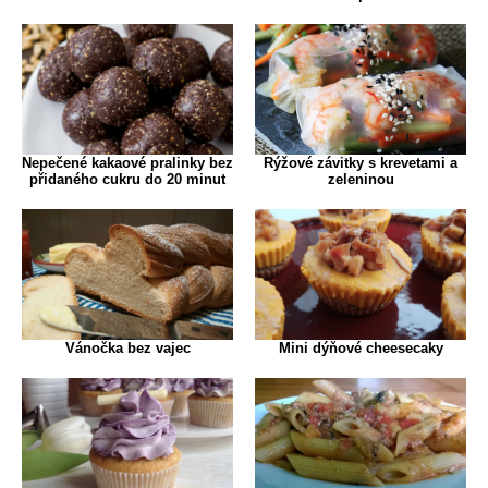
Nepečené kakaové pralinky bez
Rýžové závitky s krevetami a
přidaného cukru do 20 minut
zeleninou
Vánočka bez vajec
Mini dýňové cheesecaky