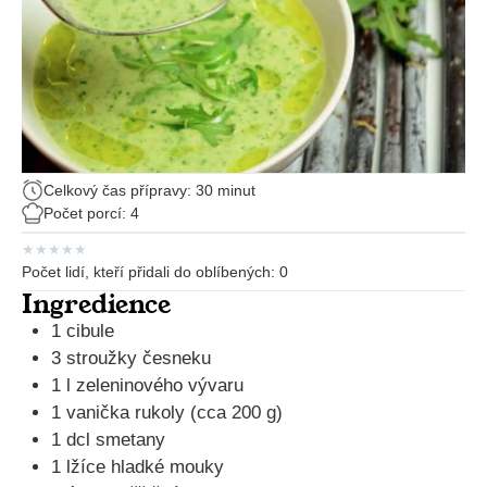
Celkový čas přípravy: 30 minut
Počet porcí: 4
★
★
★
★
★
Počet lidí, kteří přidali do oblíbených:
0
Ingredience
1 cibule
3 stroužky česneku
1 l zeleninového vývaru
1 vanička rukoly (cca 200 g)
1 dcl smetany
1 lžíce hladké mouky