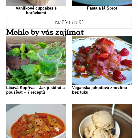
Vanilkové cupcakes s
Pasta a lá Šprot
borůvkami
Načíst další
Mohlo by vás zajímat
Léčivá Kopřiva – Jak ji sbírat a
Veganská jahodová zmrzlina
používat + 7 receptů
bez tuku