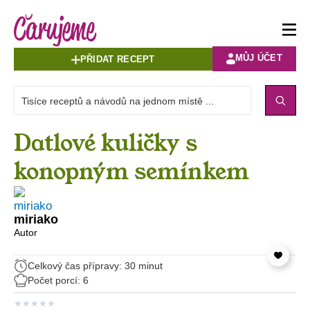
MŮJ ÚČET
PŘIDAT RECEPT
Datlové kuličky s
konopným semínkem
miriako
Autor
Celkový čas přípravy: 30 minut
Počet porcí: 6
★
★
★
★
★