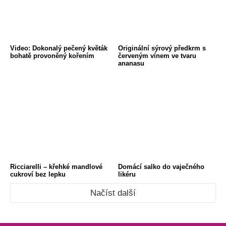
Video: Dokonalý pečený květák
Originální sýrový předkrm s
bohatě provoněný kořením
červeným vínem ve tvaru
ananasu
Ricciarelli – křehké mandlové
Domácí salko do vaječného
cukroví bez lepku
likéru
Načíst další