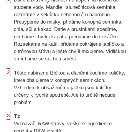
studené vody. Mandle i slunečnicová semínka
rozdrtíme v sekáčku nebo mixéru nadrobno.
Přesypeme do misky, přidáme konopná semínka,
chia, sůl a kakao. Datle s brusinkami scedíme,
necháme chvíli okapat a přendáme do sekáčku.
Rozsekáme na kaši, přidáme pokrájené jablíčko a
citrónovou šťávu a ještě chvíli mixujeme. Vidličkou
smícháme se suchou směsí.
2
Těsto nabíráme lžičkou a dlaněmi koulíme kuličky,
které obalujeme v konopných semínkách.
Vzhledem k obsaženému jablku jsou kuličky
určeny k rychlé spotřebě. Ale to určitě nebude
problém
3
Tip:
Vyznavači RAW stravy, veškeré ingredience
použijí v RAW kvalitě