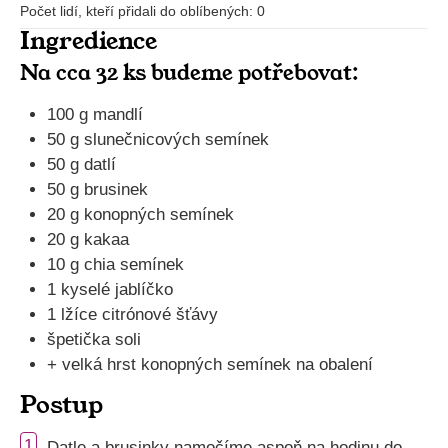
Počet lidí, kteří přidali do oblíbených:
0
Ingredience
Na cca 32 ks budeme potřebovat:
100 g mandlí
50 g slunečnicových semínek
50 g datlí
50 g brusinek
20 g konopných semínek
20 g kakaa
10 g chia semínek
1 kyselé jablíčko
1 lžíce citrónové šťávy
špetička soli
+ velká hrst konopných semínek na obalení
Postup
1
Datle a brusinky namočíme aspoň na hodinu do