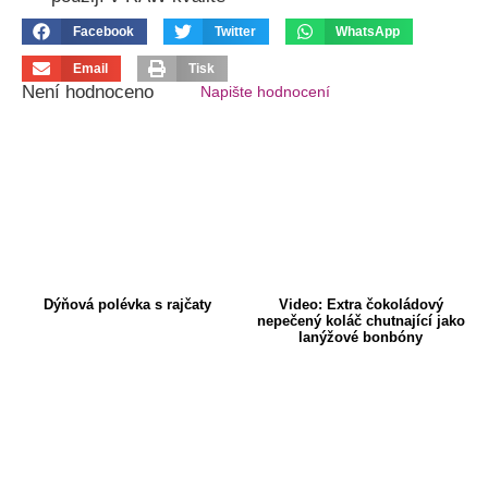
Facebook
Twitter
WhatsApp
Email
Tisk
Není hodnoceno
Napište hodnocení
Dýňová polévka s rajčaty
Video: Extra čokoládový
nepečený koláč chutnající jako
lanýžové bonbóny