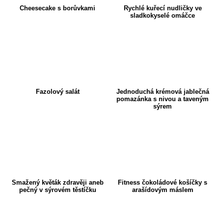
Cheesecake s borůvkami
Rychlé kuřecí nudličky ve
sladkokyselé omáčce
Fazolový salát
Jednoduchá krémová jablečná
pomazánka s nivou a taveným
sýrem
Smažený květák zdravěji aneb
Fitness čokoládové košíčky s
pečný v sýrovém těstíčku
arašídovým máslem