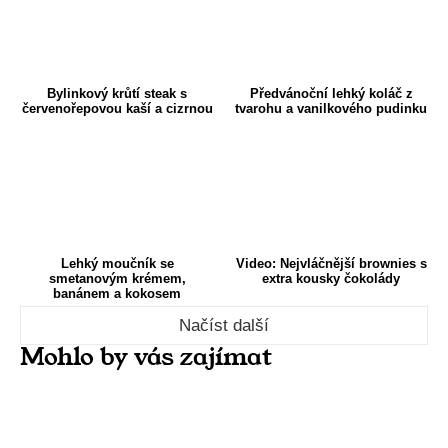
Bylinkový krůtí steak s
Předvánoční lehký koláč z
červenořepovou kaší a cizrnou
tvarohu a vanilkového pudinku
Lehký moučník se
Video: Nejvláčnější brownies s
smetanovým krémem,
extra kousky čokolády
banánem a kokosem
Načíst další
Mohlo by vás zajímat