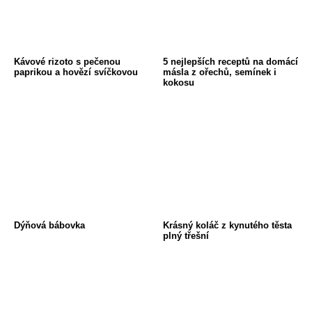
Kávové rizoto s pečenou
5 nejlepších receptů na domácí
paprikou a hovězí svíčkovou
másla z ořechů, semínek i
kokosu
Dýňová bábovka
Krásný koláč z kynutého těsta
plný třešní