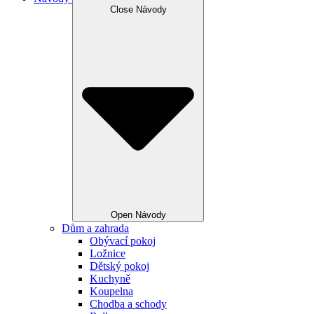
Close Návody
Open Návody
Dům a zahrada
Obývací pokoj
Ložnice
Dětský pokoj
Kuchyně
Koupelna
Chodba a schody