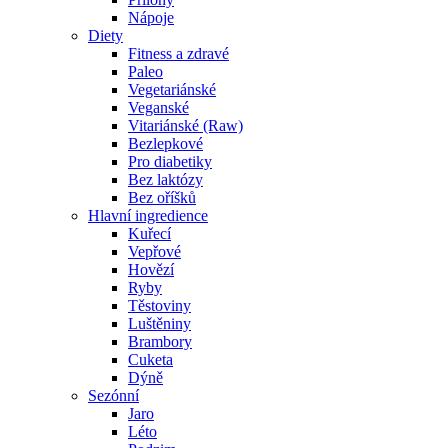
Nápoje
Diety
Fitness a zdravé
Paleo
Vegetariánské
Veganské
Vitariánské (Raw)
Bezlepkové
Pro diabetiky
Bez laktózy
Bez oříšků
Hlavní ingredience
Kuřecí
Vepřové
Hovězí
Ryby
Těstoviny
Luštěniny
Brambory
Cuketa
Dýně
Sezónní
Jaro
Léto