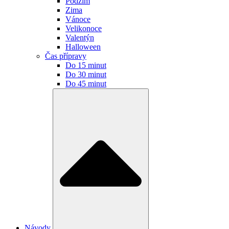
Podzim
Zima
Vánoce
Velikonoce
Valentýn
Halloween
Čas přípravy
Do 15 minut
Do 30 minut
Do 45 minut
Návody