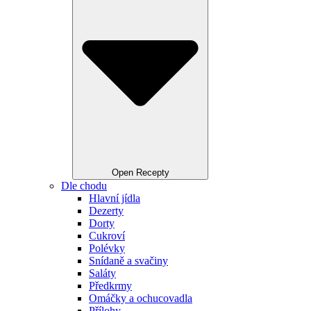
Open Recepty
Dle chodu
Hlavní jídla
Dezerty
Dorty
Cukroví
Polévky
Snídaně a svačiny
Saláty
Předkrmy
Omáčky a ochucovadla
Přílohy