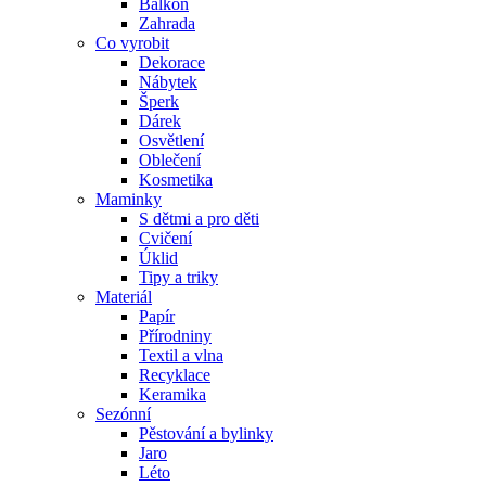
Balkon
Zahrada
Co vyrobit
Dekorace
Nábytek
Šperk
Dárek
Osvětlení
Oblečení
Kosmetika
Maminky
S dětmi a pro děti
Cvičení
Úklid
Tipy a triky
Materiál
Papír
Přírodniny
Textil a vlna
Recyklace
Keramika
Sezónní
Pěstování a bylinky
Jaro
Léto