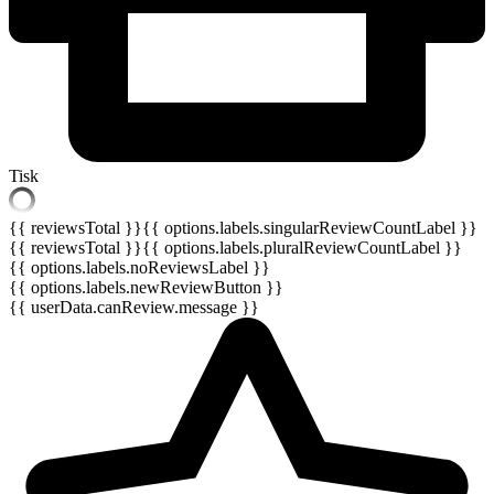
Tisk
{{ reviewsTotal }}
{{ options.labels.singularReviewCountLabel }}
{{ reviewsTotal }}
{{ options.labels.pluralReviewCountLabel }}
{{ options.labels.noReviewsLabel }}
{{ options.labels.newReviewButton }}
{{ userData.canReview.message }}