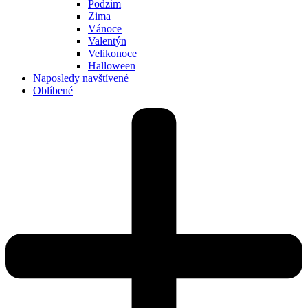
Podzim
Zima
Vánoce
Valentýn
Velikonoce
Halloween
Naposledy navštívené
Oblíbené