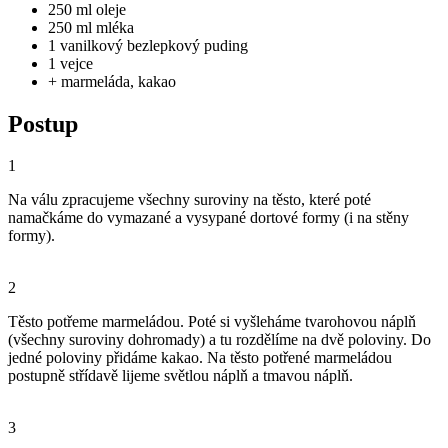
250 ml oleje
250 ml mléka
1 vanilkový bezlepkový puding
1 vejce
+ marmeláda, kakao
Postup
1
Na válu zpracujeme všechny suroviny na těsto, které poté
namačkáme do vymazané a vysypané dortové formy (i na stěny
formy).
2
Těsto potřeme marmeládou. Poté si vyšleháme tvarohovou náplň
(všechny suroviny dohromady) a tu rozdělíme na dvě poloviny. Do
jedné poloviny přidáme kakao. Na těsto potřené marmeládou
postupně střídavě lijeme světlou náplň a tmavou náplň.
3