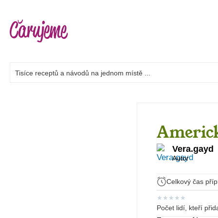
Americk
Vera.gayd
Autor
Celkový čas příp
★
★
★
★
★
Počet lidí, kteří při