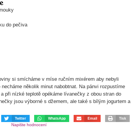
e
 mouky
šku do pečiva
viny si smícháme v míse ručním mixérem aby nebyli
o necháme několik minut nabobtnat. Na pánvi rozpustíme
 a při nízké teplotě opékáme lívanečky z obou stran do
anečky jsou výborné s džemem, ale také s bílým jogurtem a
Twitter
WhatsApp
Email
Tisk
Napište hodnocení