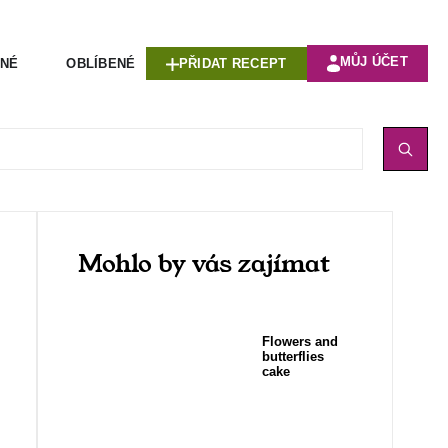
MŮJ ÚČET
ENÉ
OBLÍBENÉ
PŘIDAT RECEPT
Mohlo by vás zajímat
Flowers and
butterflies
cake