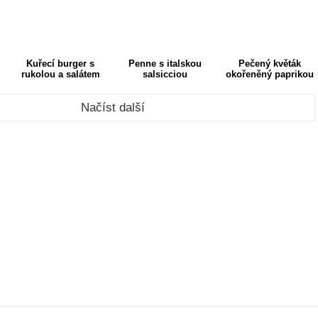
Kuřecí burger s
Penne s italskou
Pečený květák
rukolou a salátem
salsicciou
okořeněný paprikou
Načíst další