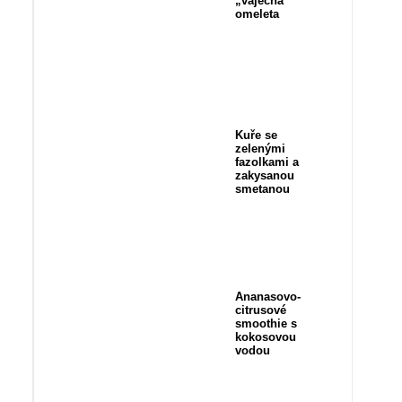
„vaječná“
omeleta
Kuře se
zelenými
fazolkami a
zakysanou
smetanou
Ananasovo-
citrusové
smoothie s
kokosovou
vodou