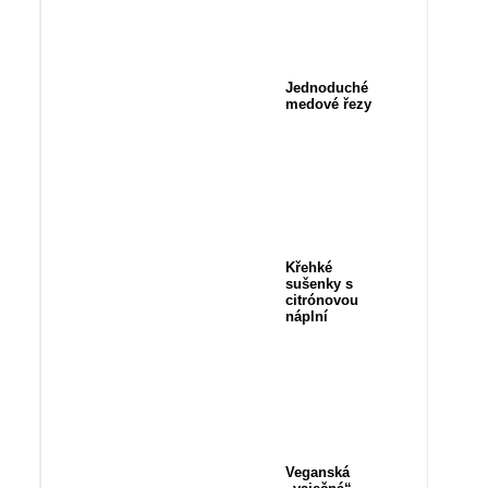
Jednoduché
medové řezy
Křehké
sušenky s
citrónovou
náplní
Veganská