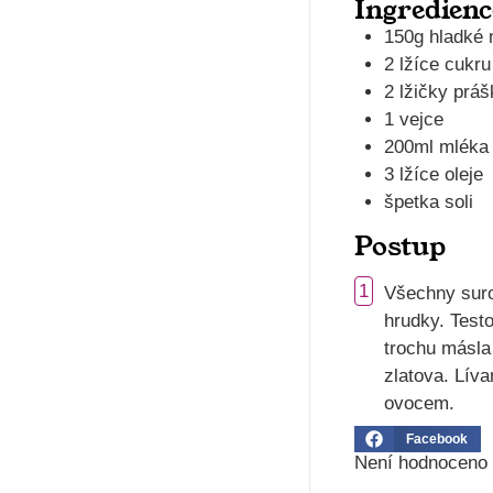
Ingredienc
150g hladké
2 lžíce cukru
2 lžičky prá
1 vejce
200ml mléka
3 lžíce oleje
špetka soli
Postup
1
Všechny suro
hrudky. Test
trochu másla
zlatova. Lív
ovocem.
Facebook
Není hodnoceno