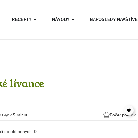
RECEPTY
NÁVODY
NAPOSLEDY NAVŠTÍV
é lívance
ravy: 45 minut
Počet porcí: 4
dali do oblíbených:
0