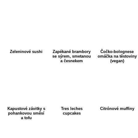
Zeleninové sushi
Zapékané brambory
Čočko-bolognese
se sýrem, smetanou
omáčka na těstoviny
a česnekem
(vegan)
Kapustové závitky s
Tres leches
Citrónové muffiny
pohankovou směsí
cupcakes
a tofu