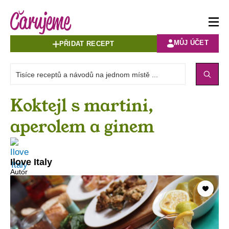
MŮJ ÚČET
PŘIDAT RECEPT
Koktejl s martini,
aperolem a ginem
Ilove Italy
Autor