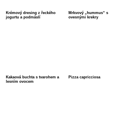
Krémový dresing z řeckého
Mrkvový „hummus“ s
jogurtu a podmáslí
ovesnými krekry
Kakaová buchta s tvarohem a
Pizza capricciosa
lesním ovocem