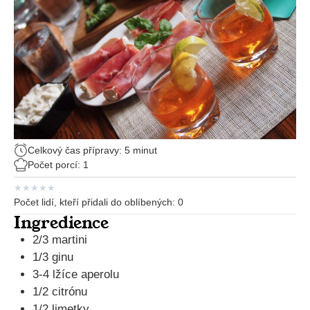
Celkový čas přípravy: 5 minut
Počet porcí: 1
★
★
★
★
★
Počet lidí, kteří přidali do oblíbených:
0
Ingredience
2/3 martini
1/3 ginu
3-4 lžíce aperolu
1/2 citrónu
1/2 limetky