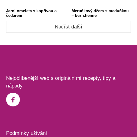
Jarní omeleta s kopřivou a
Meruňkový džem s meduňkou
čedarem
– bez chemie
Načíst další
Nejoblíbenější web s originálními recepty, tipy a
nápady.
Podmínky uživání