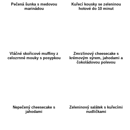
Pečená šunka s medovou
Kuřecí kousky se zeleninou
marinádou
hotové do 10 minut
Vláčné skořicové muffiny z
Zmrzlinový cheesecake s
celozrnné mouky s posypkou
krémovým sýrem, jahodami a
čokoládovou polevou
Nepečený cheesecake s
Zeleninový salátek s kuřecími
jahodami
nudličkami