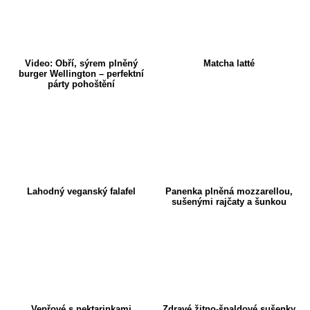
Video: Obří, sýrem plněný
Matcha latté
burger Wellington – perfektní
párty pohoštění
Lahodný veganský falafel
Panenka plněná mozzarellou,
sušenými rajčaty a šunkou
Vepřové s nektarinkami
Zdravé žitno-špaldové sušenky