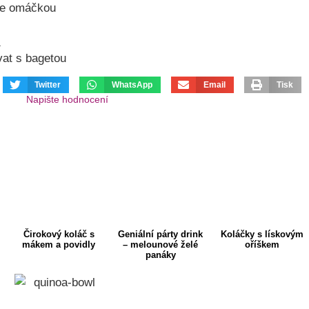
jte omáčkou
a
vat s bagetou
Twitter
WhatsApp
Email
Tisk
Napište hodnocení
Čirokový koláč s
Geniální párty drink
Koláčky s lískovým
mákem a povidly
– melounové želé
oříškem
panáky