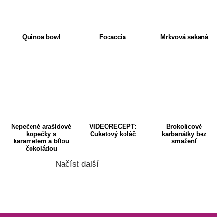
Quinoa bowl
Focaccia
Mrkvová sekaná
Nepečené arašídové
VIDEORECEPT:
Brokolicové
kopečky s
Cuketový koláč
karbanátky bez
karamelem a bílou
smažení
čokoládou
Načíst další