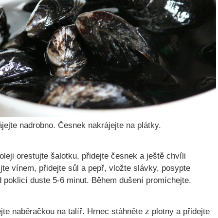
jejte nadrobno. Česnek nakrájejte na plátky.
leji orestujte šalotku, přidejte česnek a ještě chvíli
ijte vínem, přidejte sůl a pepř, vložte slávky, posypte
d poklicí duste 5-6 minut. Během dušení promíchejte.
te naběračkou na talíř. Hrnec stáhněte z plotny a přidejte