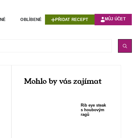
MŮJ ÚČET
ENÉ
OBLÍBENÉ
PŘIDAT RECEPT
Mohlo by vás zajímat
Rib eye steak
s houbovým
ragů