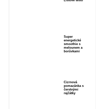
Listové těsto
Super
energetické
smoothie s
melounem a
borůvkami
Cizrnová
pomazánka s
čerstvými
rajčátky