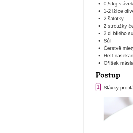
0,5 kg sláve
1-2 lžíce oli
2 šalotky
2 stroužky č
2 dl bílého s
Sůl
Čerstvě mlet
Hrst nasekan
Oříšek másl
Postup
1
Slávky propl