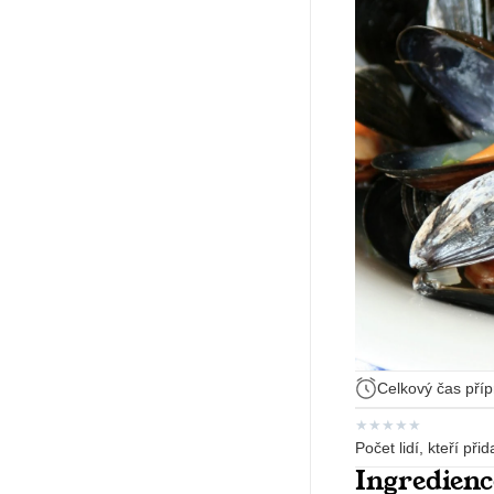
Celkový čas příp
★
★
★
★
★
Počet lidí, kteří při
Ingredienc