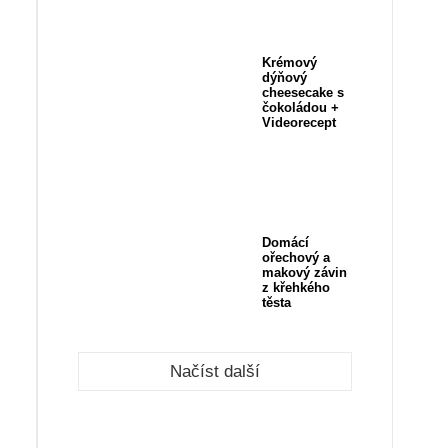
Krémový
dýňový
cheesecake s
čokoládou +
Videorecept
Domácí
ořechový a
makový závin
z křehkého
těsta
Načíst další