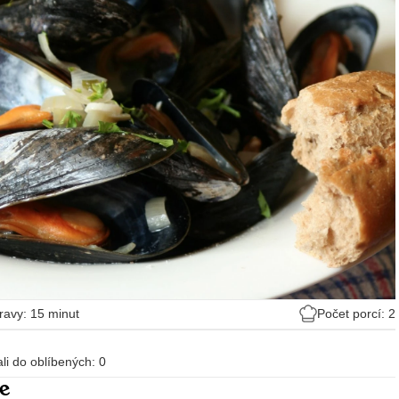
ravy: 15 minut
Počet porcí: 2
dali do oblíbených:
0
e