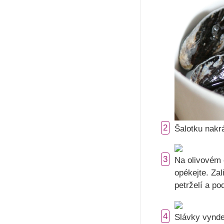
2
Šalotku nakrá
3
Na olivovém o
opékejte. Zal
petrželí a po
4
Slávky vyndej