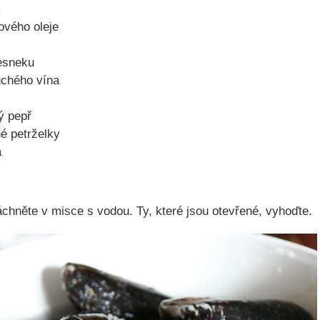
k
vového oleje
esneku
uchého vína
ý pepř
é petrželky
a
áchněte v misce s vodou. Ty, které jsou otevřené, vyhoďte.