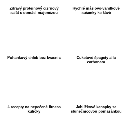
Zdravý proteinový cizrnový
Rychlé máslovo-vanilkové
salát s domácí majonézou
sušenky ke kávě
Pohankový chléb bez kvasnic
Cuketové špagety alla
carbonara
4 recepty na nepečené fitness
Jablíčkové kanapky se
kuličky
slunečnicovou pomazánkou