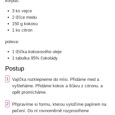
korpus:
3 ks vejce
2 lžíce medu
150 g kokosu
1 ks citron
poleva:
1 lžička kokosového oleje
1 tabulka 95% čokolády
Postup
1
Vajíčka rozklepneme do mísi. Přidáme med a
vyšleháme. Přidáme kokos a šťávu z citronu. a
opět promícháme.
2
Připravíme si formu, kterou vyložíme papírem na
pečení. Do ní rovnoměrně rozprostřeme