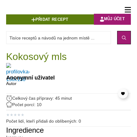
MŮJ ÚČET
PŘIDAT RECEPT
Kokosový mls
Anonymní uživatel
Autor
Celkový čas přípravy: 45 minut
Počet porcí: 10
★
★
★
★
★
Počet lidí, kteří přidali do oblíbených:
0
Ingredience