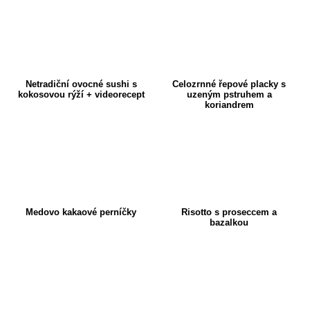
Netradiční ovocné sushi s
Celozrnné řepové placky s
kokosovou rýží + videorecept
uzeným pstruhem a
koriandrem
Medovo kakaové perníčky
Risotto s proseccem a
bazalkou