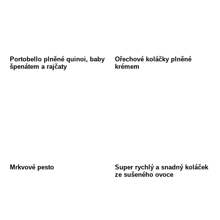
Portobello plněné quinoi, baby
Ořechové koláčky plněné
špenátem a rajčaty
krémem
Mrkvové pesto
Super rychlý a snadný koláček
ze sušeného ovoce