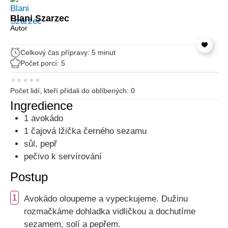
Blani Szarzec
Autor
Celkový čas přípravy: 5 minut
Počet porcí: 5
★
★
★
★
★
Počet lidí, kteří přidali do oblíbených:
0
Ingredience
1 avokádo
1 čajová lžička černého sezamu
sůl, pepř
pečivo k servírování
Postup
1
Avokádo oloupeme a vypeckujeme. Dužinu
rozmačkáme dohladka vidličkou a dochutíme
sezamem, solí a pepřem.