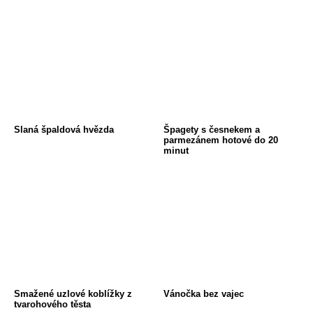
Slaná špaldová hvězda
Špagety s česnekem a
parmezánem hotové do 20
minut
Smažené uzlové koblížky z
Vánočka bez vajec
tvarohového těsta