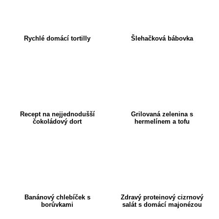
Rychlé domácí tortilly
Šlehačková bábovka
Recept na nejjednodušší
Grilovaná zelenina s
čokoládový dort
hermelínem a tofu
Banánový chlebíček s
Zdravý proteinový cizrnový
borůvkami
salát s domácí majonézou