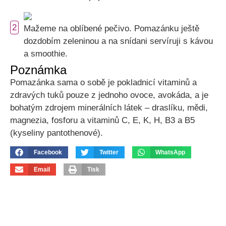
2
Mažeme na oblíbené pečivo. Pomazánku ještě
dozdobím zeleninou a na snídani servíruji s kávou
a smoothie.
Poznámka
Pomazánka sama o sobě je pokladnicí vitaminů a
zdravých tuků pouze z jednoho ovoce, avokáda, a je
bohatým zdrojem minerálních látek – draslíku, mědi,
magnezia, fosforu a vitaminů C, E, K, H, B3 a B5
(kyseliny pantothenové).
Facebook
Twitter
WhatsApp
Email
Tisk