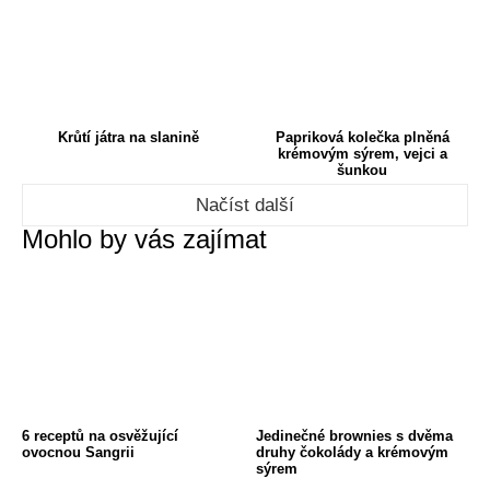
Krůtí játra na slanině
Papriková kolečka plněná
krémovým sýrem, vejci a
šunkou
Načíst další
Mohlo by vás zajímat
6 receptů na osvěžující
Jedinečné brownies s dvěma
ovocnou Sangrii
druhy čokolády a krémovým
sýrem