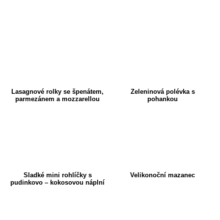
Lasagnové rolky se špenátem,
Zeleninová polévka s
parmezánem a mozzarellou
pohankou
Sladké mini rohlíčky s
Velikonoční mazanec
pudinkovo – kokosovou náplní