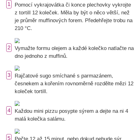
1
Pomocí vykrajovátka či konce plechovky vykrojte
z tortill 12 koleček. Měla by být o něco větší, než
je průměr muffinových forem. Předehřejte trobu na
210 °C.
2
Vymažte formu olejem a každé kolečko natlačte na
dno jednoho z muffinů.
3
Rajčatové sugo smíchané s parmazánem,
česnekem a kořením rovnoměrně rozdělte mězi 12
koleček tortill.
4
Každou mini pizzu posypte sýrem a dejte na ni 4
malá kolečka salámu.
5
Pečte 12 až 15 minut, nebo dokud nebude sýr