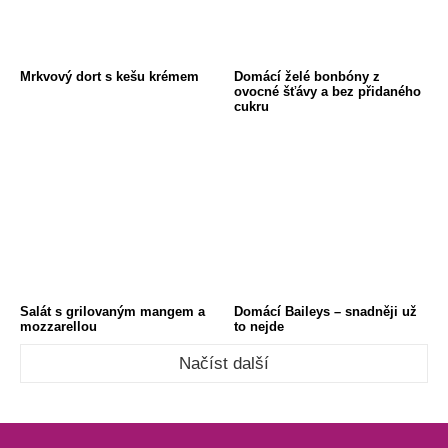
Mrkvový dort s kešu krémem
Domácí želé bonbóny z
ovocné šťávy a bez přidaného
cukru
Salát s grilovaným mangem a
Domácí Baileys – snadněji už
mozzarellou
to nejde
Načíst další