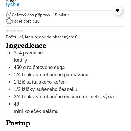
Autor
Celkový čas přípravy: 15 minut
Počet porcí: 10
★
★
★
★
★
Počet lidí, kteří přidali do oblíbených:
0
Ingredience
3–4 pšeničné
tortilly
450 g rajčatového suga
1/4 hrnku strouhaného parmazánu
1 lžička italského koření
1/2 lžičky sušeného česneku
3/4 hrnku strouhaného eidamu (či jiného sýru)
48
mini koleček salámu
Postup