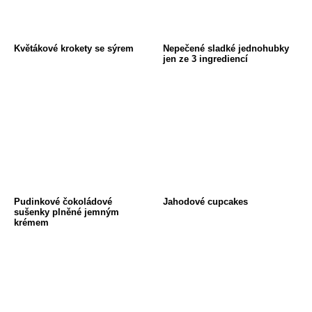
Květákové krokety se sýrem
Nepečené sladké jednohubky
jen ze 3 ingrediencí
Pudinkové čokoládové
Jahodové cupcakes
sušenky plněné jemným
krémem