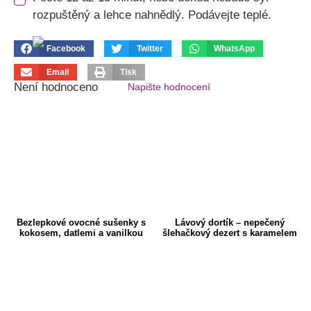
rozpuštěný a lehce nahnědlý. Podávejte teplé.
Facebook
Twitter
WhatsApp
Email
Tisk
Není hodnoceno
Napište hodnocení
Bezlepkové ovocné sušenky s
Lávový dortík – nepečený
kokosem, datlemi a vanilkou
šlehačkový dezert s karamelem