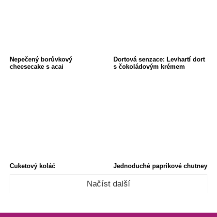
Nepečený borůvkový
Dortová senzace: Levhartí dort
cheesecake s acai
s čokoládovým krémem
Cuketový koláč
Jednoduché paprikové chutney
Načíst další