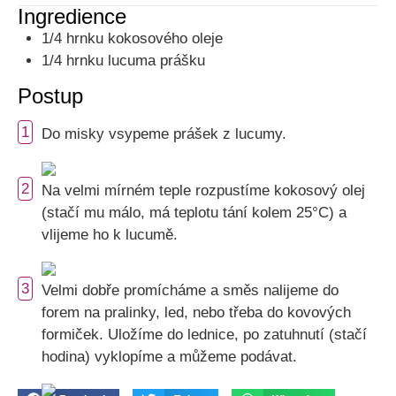
Ingredience
1/4 hrnku kokosového oleje
1/4 hrnku lucuma prášku
Postup
1
Do misky vsypeme prášek z lucumy.
2
Na velmi mírném teple rozpustíme kokosový olej
(stačí mu málo, má teplotu tání kolem 25°C) a
vlijeme ho k lucumě.
3
Velmi dobře promícháme a směs nalijeme do
forem na pralinky, led, nebo třeba do kovových
formiček. Uložíme do lednice, po zatuhnutí (stačí
hodina) vyklopíme a můžeme podávat.