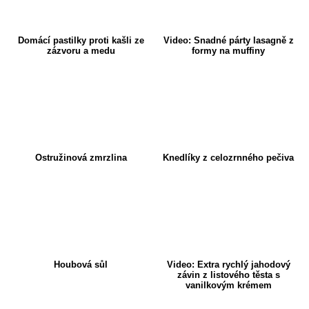
Domácí pastilky proti kašli ze
Video: Snadné párty lasagně z
zázvoru a medu
formy na muffiny
Ostružinová zmrzlina
Knedlíky z celozrnného pečiva
Houbová sůl
Video: Extra rychlý jahodový
závin z listového těsta s
vanilkovým krémem