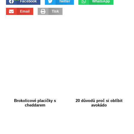
Facebook
Twitter
WhatsApp
Email
Tisk
Brokolicové placičky s
20 důvodů proč si oblíbit
cheddarem
avokádo