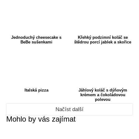
Jednoduchý cheesecake s
Křehký podzimní koláč se
BeBe sušenkami
štědrou porcí jablek a skořice
Italská pizza
Jáhlový koláč s dýňovým
krémem a čokoládovou
polevou
Načíst další
Mohlo by vás zajímat