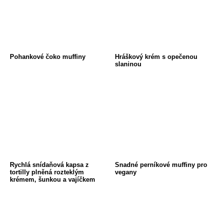
Pohankové čoko muffiny
Hráškový krém s opečenou
slaninou
Rychlá snídaňová kapsa z
Snadné perníkové muffiny pro
tortilly plněná rozteklým
vegany
krémem, šunkou a vajíčkem