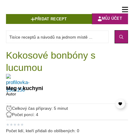
MŮJ ÚČET
PŘIDAT RECEPT
Kokosové bonbóny s
lucumou
Meg v kuchyni
Autor
Celkový čas přípravy: 5 minut
Počet porcí: 4
★
★
★
★
★
Počet lidí, kteří přidali do oblíbených:
0