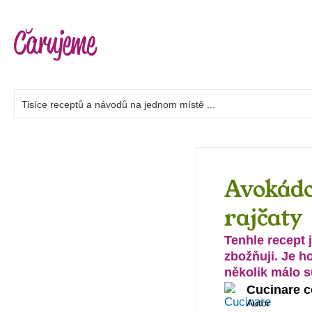
Avokádo
rajčaty
Tenhle recept 
zbožňuji. Je h
několik málo s
Cucinare 
Autor