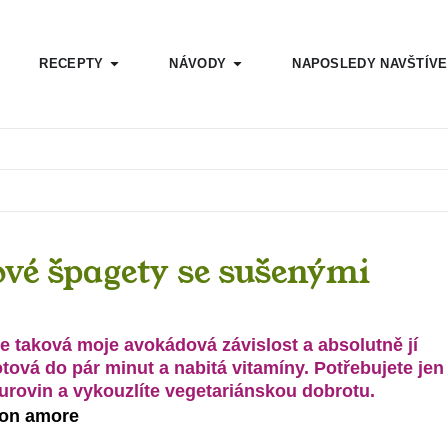
RECEPTY
NÁVODY
NAPOSLEDY NAVŠTÍV
vé špagety se sušenými
je taková moje avokádová závislost a absolutně jí
otová do pár minut a nabitá vitamíny. Potřebujete jen
urovin a vykouzlíte vegetariánskou dobrotu.
con amore