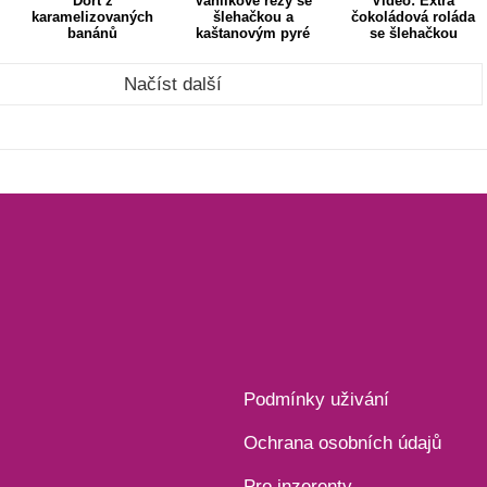
Dort z
Vanilkové řezy se
Video: Extra
karamelizovaných
šlehačkou a
čokoládová roláda
banánů
kaštanovým pyré
se šlehačkou
Načíst další
Podmínky uživání
Ochrana osobních údajů
Pro inzerenty