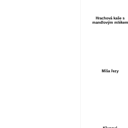
Hrachová kaše s
mandlovým mléke
Míša řezy