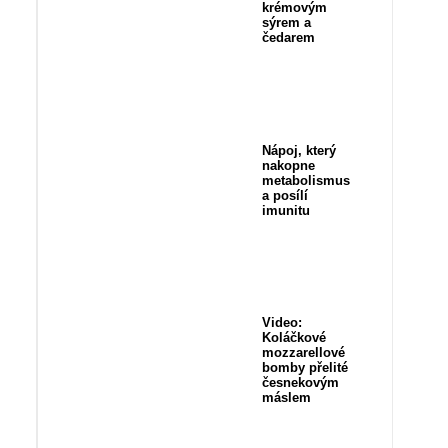
krémovým
sýrem a
čedarem
Nápoj, který
nakopne
metabolismus
a posílí
imunitu
Video:
Koláčkové
mozzarellové
bomby přelité
česnekovým
máslem