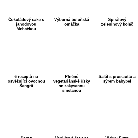
Čokoládový cake s
Výborná boloňská
Spirálový
m
jahodovou
omáčka
zeleninový koláč
šlehačkou
6 receptů na
Plněné
Salát s prosciutto a
osvěžující ovocnou
vegetariánské řízky
sýrem babybel
Sangrii
se zakysanou
smetanou