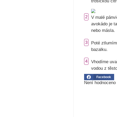
trošičkou cit
2
V malé pánvič
avokádo je t
nebo másla.
3
Poté ztlumím
bazalku.
4
Vhodíme uvař
vodou z těst
Facebook
Není hodnoceno