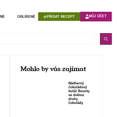
MŮJ ÚČET
ENÉ
OBLÍBENÉ
PŘIDAT RECEPT
Mohlo by vás zajímat
Nádherný
čokoládový
koláč Bounty
se dvěma
druhy
čokolády