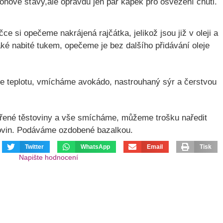
ronové šťávy,ale opravdu jen pár kapek pro osvěžení chuti.
ce si opečeme nakrájená rajčátka, jelikož jsou již v oleji a
aké nabité tukem, opečeme je bez dalšího přidávání oleje
e teplotu, vmícháme avokádo, nastrouhaný sýr a čerstvou
ené těstoviny a vše smícháme, můžeme trošku naředit
ovin. Podáváme ozdobené bazalkou.
Twitter
WhatsApp
Email
Tisk
Napište hodnocení