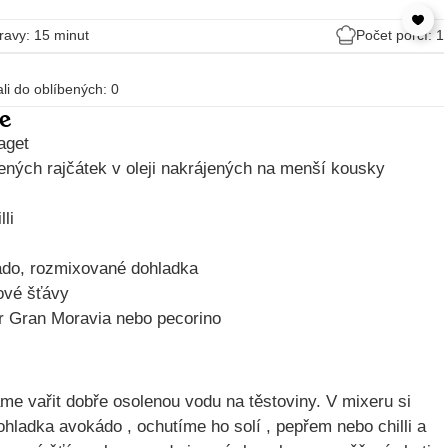
ravy: 15 minut
Počet porcí: 1
dali do oblíbených:
0
e
aget
ených rajčátek v oleji nakrájených na menší kousky
li
ádo, rozmixované dohladka
nové šťávy
r Gran Moravia nebo pecorino
me vařit dobře osolenou vodu na těstoviny. V mixeru si
hladka avokádo , ochutíme ho solí , pepřem nebo chilli a