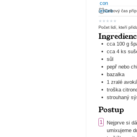
Celkový čas příp
★
★
★
★
★
Počet lidí, kteří při
Ingredienc
cca 100 g šp
cca 4 ks suš
sůl
pepř nebo chil
bazalka
1 zralé avok
troška citro
strouhaný sý
Postup
1
Nejprve si dá
umixujeme do