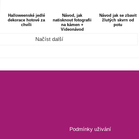
Halloweenské jedlé
Návod, jak
Návod jak se zbavit
dekorace hotové za
natisknout fotografii
žlutých skvrn od
chvíli
na kámen +
potu
Videonávod
Načíst další
Podmínky uživání