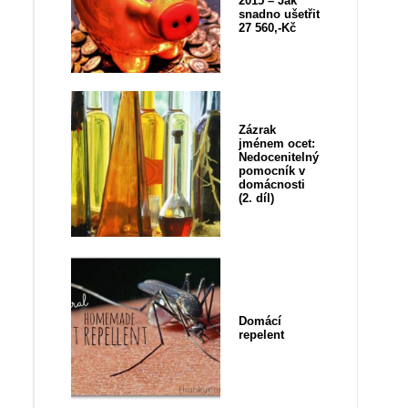
2015 – Jak
snadno ušetřit
27 560,-Kč
Zázrak
jménem ocet:
Nedocenitelný
pomocník v
domácnosti
(2. díl)
Domácí
repelent