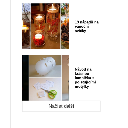
19 nápadů na
vánoční
svíčky
Návod na
krásnou
lampičku s
poletujícími
motýlky
Načíst další