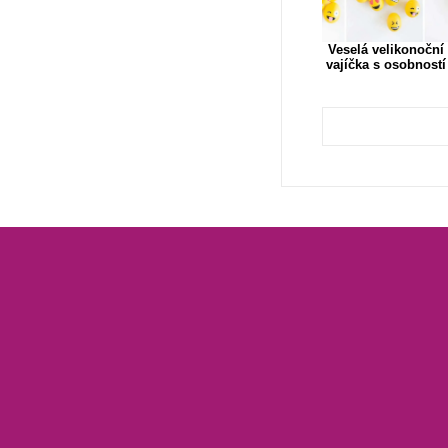
Veselá velikonoční
vajíčka s osobností