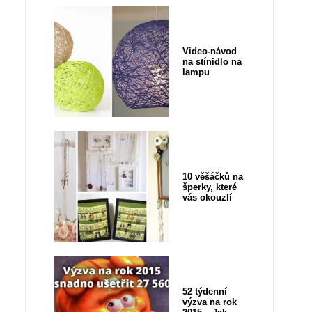
Video-návod
na stínidlo na
lampu
10 věšáčků na
šperky, které
vás okouzlí
52 týdenní
výzva na rok