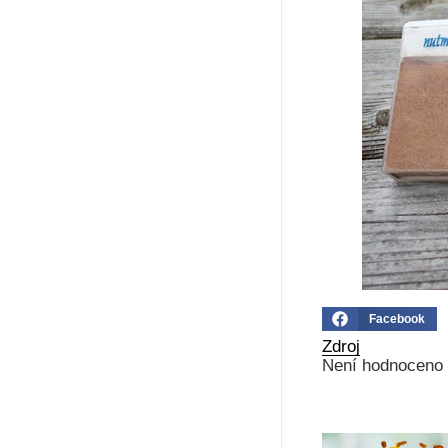
Facebook
Zdroj
Není hodnoceno