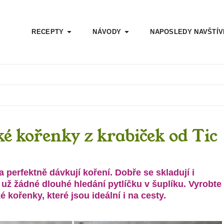
RECEPTY
NÁVODY
NAPOSLEDY NAVŠTÍ
ké kořenky z krabiček od Tic
a perfektně dávkují koření. Dobře se skladují i
e už žádné dlouhé hledání pytlíčku v šuplíku. Vyrobte
ké kořenky, které jsou ideální i na cesty.