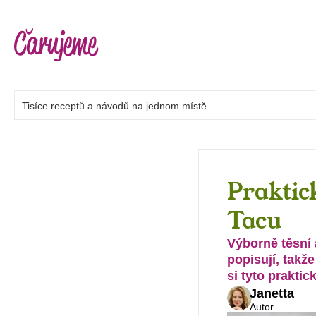
Praktic
Tacu
Výborně těsní 
popisují, takž
si tyto praktic
Janetta
Autor