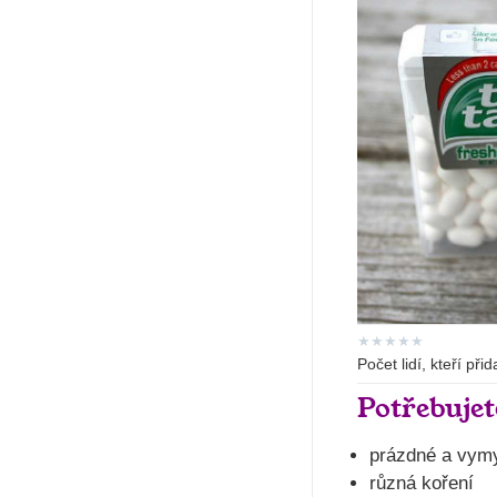
★
★
★
★
★
Počet lidí, kteří při
Potřebujet
prázdné a vymy
různá koření