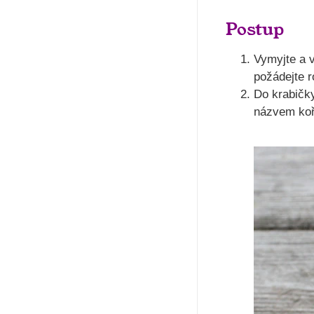
Postup
Vymyjte a v
požádejte r
Do krabičky
názvem koř