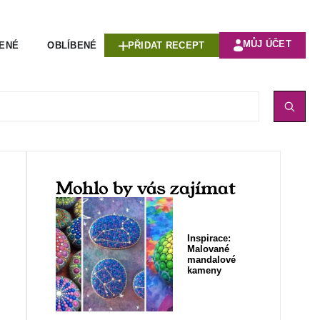
MŮJ ÚČET
VENÉ
OBLÍBENÉ
PŘIDAT RECEPT
Mohlo by vás zajímat
Inspirace:
Malované
mandalové
kameny