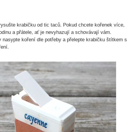
ysušte krabičku od tic taců. Pokud chcete kořenek více,
odinu a přátele, ať je nevyhazují a schovávají vám.
 nasypte koření dle potřeby a přelepte krabičku štítkem s
ení.