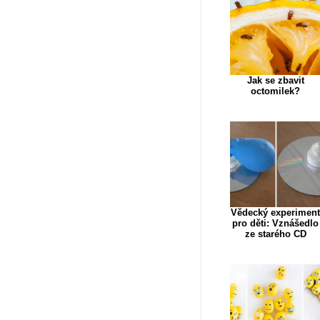
Jak se zbavit
octomilek?
Vědecký experimen
pro děti: Vznášedlo
ze starého CD