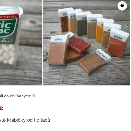
dali do oblíbených:
0
e
té krabičky od tic taců