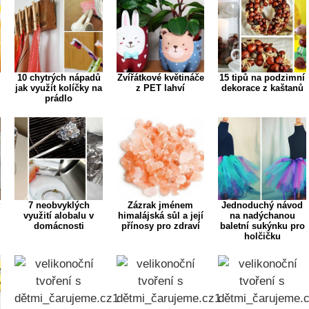
10 chytrých nápadů
Zvířátkové květináče
15 tipů na podzimní
jak využít kolíčky na
z PET lahví
dekorace z kaštanů
prádlo
t
7 neobvyklých
Zázrak jménem
Jednoduchý návod
využití alobalu v
himalájská sůl a její
na nadýchanou
domácnosti
přínosy pro zdraví
baletní sukýnku pro
holčičku