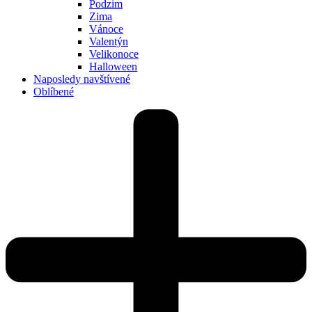
Podzim
Zima
Vánoce
Valentýn
Velikonoce
Halloween
Naposledy navštívené
Oblíbené