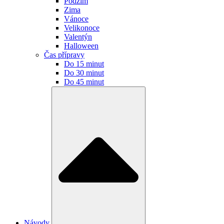
Podzim
Zima
Vánoce
Velikonoce
Valentýn
Halloween
Čas přípravy
Do 15 minut
Do 30 minut
Do 45 minut
Návody