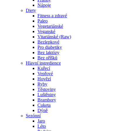
Nápoje
Diety
Fitness a zdravé
Paleo
Vegetariánské
Veganské
Vitariánské (Raw)
Bezlepkové
Pro diabetiky
Bez laktózy
Bez oříšků
Hlavní ingredience
Kuřecí
Vepřové
Hovězí
Ryby
Těstoviny
Luštěniny
Brambory
Cuketa
Dýně
Sezónní
Jaro
Léto