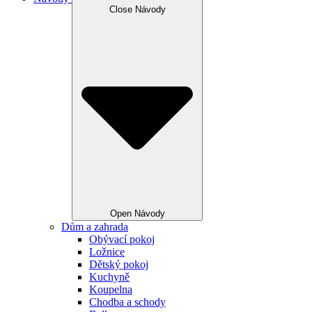
Close Návody
Open Návody
Dům a zahrada
Obývací pokoj
Ložnice
Dětský pokoj
Kuchyně
Koupelna
Chodba a schody