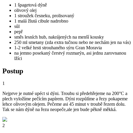
1 špagetová dýně
olivový olej
1 stroužek česneku, prolisovaný
1 malá žlutá cibule nadrobno
sůl
pepř
směs lesních hub, nakrájených na menší kousky
250 ml smetany (zda extra tučnou nebo ne nechám jen na vás)
1-2 velké hrsti strouhaného sýru Gran Moravia
na jemno posekaný čerstvý rozmarýn, asi jednu zarovnanou
lžíci
Postup
1
Nejprve je nutné upéct si dýni. Troubu si předehřejeme na 200°C a
plech vyložíme pečícím papírem. Dýni rozpůlíme a řezy pokapeme
lehce olivovým olejem. Pečeme asi 45 minut v troubě řezem dolu.
Tak se nám dýně na řezu neopeče,ale jen bude pěkně měkká.
2