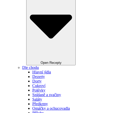
Open Recepty
Dle chodu
Hlavní jídla
Dezerty
Dorty
Cukroví
Polévky
Snídaně a svačiny
Saláty
Předkrmy
Omáčky a ochucovadla
Přílohy