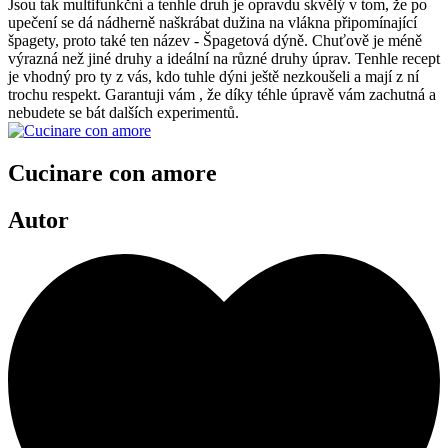
Jsou tak multifunkční a tenhle druh je opravdu skvělý v tom, že po
upečení se dá nádherně naškrábat dužina na vlákna připomínající
špagety, proto také ten název - Špagetová dýně. Chuťově je méně
výrazná než jiné druhy a ideální na různé druhy úprav. Tenhle recept
je vhodný pro ty z vás, kdo tuhle dýni ještě nezkoušeli a mají z ní
trochu respekt. Garantuji vám , že díky téhle úpravě vám zachutná a
nebudete se bát dalších experimentů.
Cucinare con amore
Autor