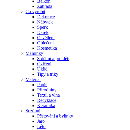
Balkon
Zahrada
Co vyrobit
Dekorace
Nábytek
Šperk
Dárek
Osvětlení
Oblečení
Kosmetika
Maminky
S dětmi a pro děti
Cvičení
Úklid
Tipy a triky
Materiál
Papír
Přírodniny
Textil a vlna
Recyklace
Keramika
Sezónní
Pěstování a bylinky
Jaro
Léto