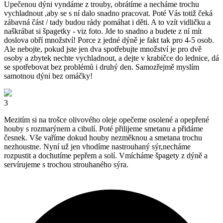
Upečenou dýni vyndáme z trouby, obrátíme a necháme trochu
vychladnout ,aby se s ní dalo snadno pracovat. Poté Vás totiž čeká
zábavná část / tady budou rády pomáhat i děti. A to vzít vidličku a
naškrábat si špagetky - viz foto. Jde to snadno a budete z ní mít
doslova obří množství! Porce z jedné dýně je fakt tak pro 4-5 osob.
Ale nebojte, pokud jste jen dva spotřebujte množství je pro dvě
osoby a zbytek nechte vychladnout, a dejte v krabičce do lednice, dá
se spotřebovat bez problémů i druhý den. Samozřejmě myslím
samotnou dýni bez omáčky!
3
Mezitím si na trošce olivového oleje opečeme osolené a opepřené
houby s rozmarýnem a cibulí. Poté přilijeme smetanu a přidáme
česnek. Vše vaříme dokud houby nezměknou a smetana trochu
nezhoustne. Nyní už jen vhodíme nastrouhaný sýr,necháme
rozpustit a dochutíme pepřem a solí. Vmícháme špagety z dýně a
servírujeme s trochou strouhaného sýra.