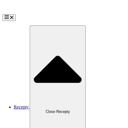
Přejít
k
obsahu
Recepty
Close Recepty