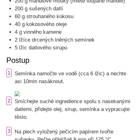
200 g mandlové mouky (mleté loupané mandle)
200 g sušených datlí
60 g strouhaného kokosu
40 g kokosového oleje
4 g vinného kamene
2 lžíce drcených lněných semínek
5 lžic datlového sirupu
Postup
1
Semínka namočte ve vodě (cca 6 lžic) a nechte
asi 10min nasáknout.
2
Smíchejte suché ingredience spolu s nasekanými
datlemi, přidejte olej, sirup, semínka a vypracujte
těsto.
3
Na plech vyložený pečicím papírem tvořte
sušenky. Pečte přibližně 8 min při 175 °C.