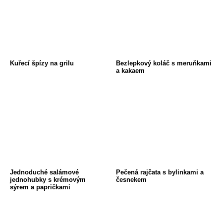
Kuřecí špízy na grilu
Bezlepkový koláč s meruňkami
a kakaem
Jednoduché salámové
Pečená rajčata s bylinkami a
jednohubky s krémovým
česnekem
sýrem a papričkami