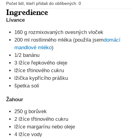
Počet lidí, kteří přidali do oblíbených:
0
Ingredience
Lívance
160 g rozmixovaných ovesných vloček
200 ml rostlinného mléka (použila jsem
domácí
mandlové mléko
)
1/2 banánu
3 lžíce řepkového oleje
lžíce třtinového cukru
lžička kypřícího prášku
špetka soli
Žahour
250 g borůvek
2 lžíce třtinového cukru
lžíce margarínu nebo oleje
4 lžíce vody