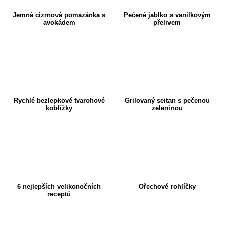
Jemná cizrnová pomazánka s
Pečené jablko s vanilkovým
avokádem
přelivem
Rychlé bezlepkové tvarohové
Grilovaný seitan s pečenou
koblížky
zeleninou
6 nejlepších velikonočních
Ořechové rohlíčky
receptů