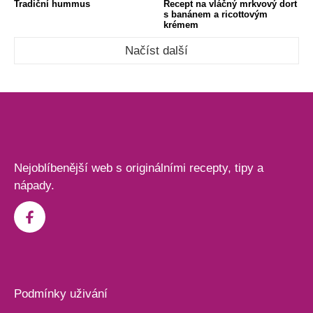
Tradiční hummus
Recept na vláčný mrkvový dort
s banánem a ricottovým
krémem
Načíst další
Nejoblíbenější web s originálními recepty, tipy a
nápady.
Podmínky uživání