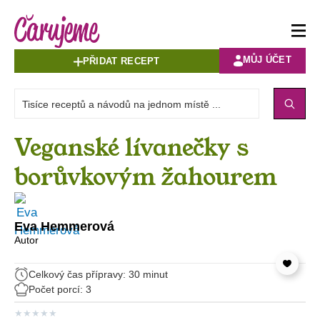
MŮJ ÚČET
PŘIDAT RECEPT
Veganské lívanečky s
borůvkovým žahourem
Eva Hemmerová
Autor
Celkový čas přípravy: 30 minut
Počet porcí: 3
★
★
★
★
★