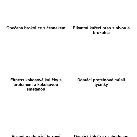
Opečená brokolice s česnekem
Pikantní kuřecí prso s nivou a
brokolicí
Fitness kokosové kuličky s
Domácí proteinové müsli
proteinem a kokosovou
tyčinky
smetanou
Recept na domácí bezový
Domácí šátečky s jahodovou