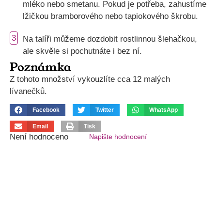
mléko nebo smetanu. Pokud je potřeba, zahustíme
lžičkou bramborového nebo tapiokového škrobu.
3
Na talíři můžeme dozdobit rostlinnou šlehačkou,
ale skvěle si pochutnáte i bez ní.
Poznámka
Z tohoto množství vykouzlíte cca 12 malých
lívanečků.
Facebook
Twitter
WhatsApp
Email
Tisk
Není hodnoceno
Napište hodnocení