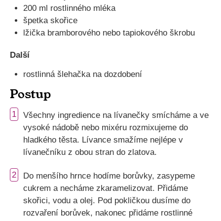
200 ml rostlinného mléka
špetka skořice
lžička bramborového nebo tapiokového škrobu
Další
rostlinná šlehačka na dozdobení
Postup
1
Všechny ingredience na lívanečky smícháme a ve
vysoké nádobě nebo mixéru rozmixujeme do
hladkého těsta. Lívance smažíme nejlépe v
lívanečníku z obou stran do zlatova.
2
Do menšího hrnce hodíme borůvky, zasypeme
cukrem a necháme zkaramelizovat. Přidáme
skořici, vodu a olej. Pod pokličkou dusíme do
rozvaření borůvek, nakonec přidáme rostlinné