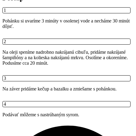
1
Pohánku si uvaríme 3 minúty v osolenej vode a necháme 30 minút
dôjsť.
2
Na oleji speníme nadrobno nakrájanú cibuľu, pridáme nakrájané
šampiňóny a na kolieska nakrájanú mrkvu. Osolíme a okoreníme.
Podusíme cca 20 minút.
3
Na záver pridáme kečup a bazalku a zmiešame s pohánkou.
4
Podávať môžeme s nastrúhaným syrom.