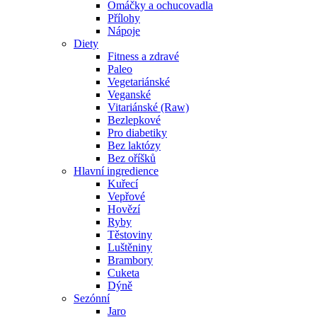
Omáčky a ochucovadla
Přílohy
Nápoje
Diety
Fitness a zdravé
Paleo
Vegetariánské
Veganské
Vitariánské (Raw)
Bezlepkové
Pro diabetiky
Bez laktózy
Bez oříšků
Hlavní ingredience
Kuřecí
Vepřové
Hovězí
Ryby
Těstoviny
Luštěniny
Brambory
Cuketa
Dýně
Sezónní
Jaro