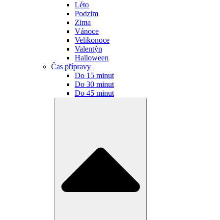
Léto
Podzim
Zima
Vánoce
Velikonoce
Valentýn
Halloween
Čas přípravy
Do 15 minut
Do 30 minut
Do 45 minut