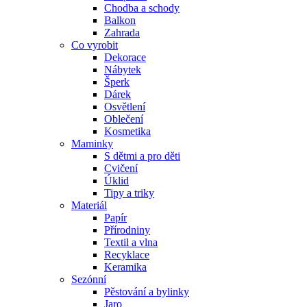
Chodba a schody
Balkon
Zahrada
Co vyrobit
Dekorace
Nábytek
Šperk
Dárek
Osvětlení
Oblečení
Kosmetika
Maminky
S dětmi a pro děti
Cvičení
Úklid
Tipy a triky
Materiál
Papír
Přírodniny
Textil a vlna
Recyklace
Keramika
Sezónní
Pěstování a bylinky
Jaro