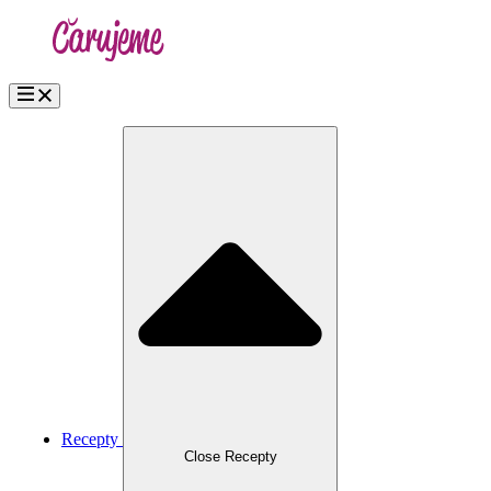
Přejít
k
obsahu
Recepty
Close Recepty