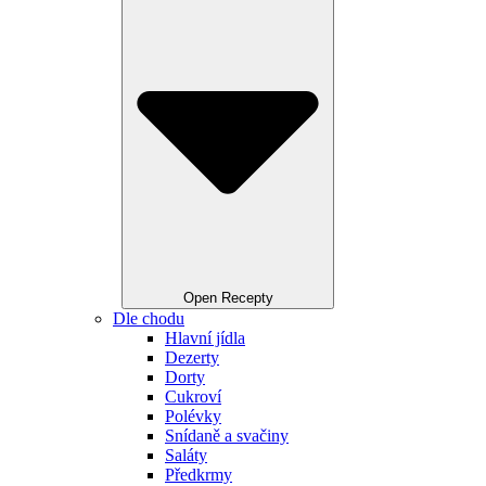
Open Recepty
Dle chodu
Hlavní jídla
Dezerty
Dorty
Cukroví
Polévky
Snídaně a svačiny
Saláty
Předkrmy