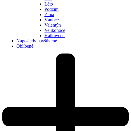
Léto
Podzim
Zima
Vánoce
Valentýn
Velikonoce
Halloween
Naposledy navštívené
Oblíbené