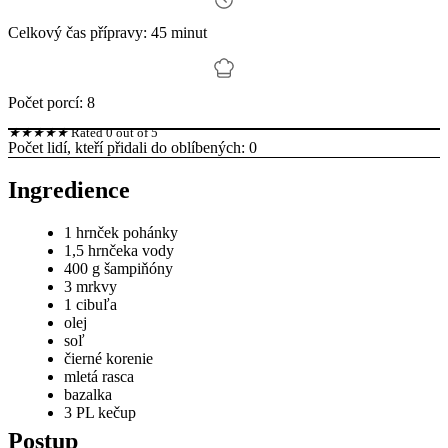
Celkový čas přípravy: 45 minut
Počet porcí: 8
★
★
★
★
★
Rated 0 out of 5
Počet lidí, kteří přidali do oblíbených:
0
Ingredience
1 hrnček pohánky
1,5 hrnčeka vody
400 g šampiňóny
3 mrkvy
1 cibuľa
olej
soľ
čierné korenie
mletá rasca
bazalka
3 PL kečup
Postup