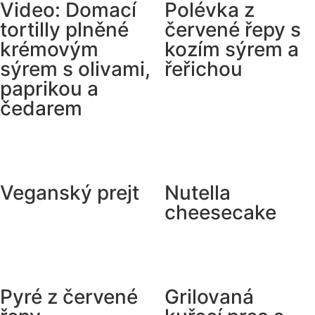
Video: Domací
Polévka z
tortilly plněné
červené řepy s
krémovým
kozím sýrem a
sýrem s olivami,
řeřichou
paprikou a
čedarem
Veganský prejt
Nutella
cheesecake
Pyré z červené
Grilovaná