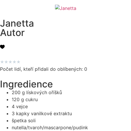
Janetta
Autor
★
★
★
★
★
Počet lidí, kteří přidali do oblíbených:
0
Ingredience
200 g lískových oříšků
120 g cukru
4 vejce
3 kapky vanilkové extraktu
špetka soli
nutella/tvaroh/mascarpone/pudink