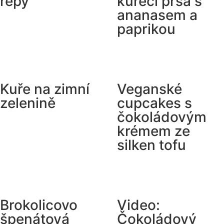
řepy
kuřecí prsa s
ananasem a
paprikou
Kuře na zimní
Veganské
zelenině
cupcakes s
čokoládovým
krémem ze
silken tofu
Brokolicovo
Video:
špenátová
Čokoládový