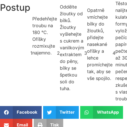
Těst
Postup
Oddělte
Opatrně
nalij
žloutky od
vmíchejte
kulat
Předehřejte
bílků.
bílky do
form
troubu na
Žloutky
žloutků,
vylo
180 °C.
vyšlehejte
přidejte
pečí
Oříšky
s cukrem a
nasekané
papí
rozmixujte
vanilkovým
oříšky a
pečt
najemno.
1
2
3
4
extraktem
lehce
až 3
do pěny,
promíchejte
minut
bílky se
tak, aby se
peče
špetkou
vše spojilo.
respe
soli do
zkuše
tuha.
s vla
troub
Facebook
Twitter
WhatsApp
Email
Tisk