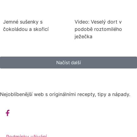
Jemné sušenky s
Video: Veselý dort v
čokoládou a skořicí
podobě roztomilého
ježečka
Načíst další
Nejoblíbenější web s originálními recepty, tipy a nápady.
Podmínky uživání