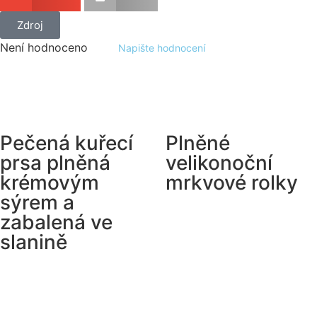
Zdroj
Není hodnoceno
Napište hodnocení
Pečená kuřecí
Plněné
prsa plněná
velikonoční
krémovým
mrkvové rolky
sýrem a
zabalená ve
slanině