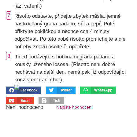
fázi vaření.)
7
Risotto odstavte, přidejte zbytek másla, jemně
nastrouhaný grana padano, sůl a pepř. Poté
přikryjte pokličkou a nechce cca 4 minuty
odpočívat. Po této době risotto promíchejte a dle
potřeby znovu osolte či opepřete.
8
Ihned podávejte s hoblinami grana padano a
kousky uzeného lososa. (Risotto není dobré
nechávat na další den, nemá pak již odpovídající
konzistenci ani chuť).
Facebook
Twitter
WhatsApp
Email
Tisk
Není hodnoceno
Napište hodnocení