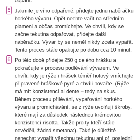
odpařit.
5
Jakmile je víno odpařené, přidejte jednu naběračku
horkého vývaru. Opět nechte vařit na středním
plameni a občas promíchejte. Ve chvíli, kdy se
začne tekutina odpařovat, přidejte další
naběračku. Vývar by se neměl nikdy zcela vypařit.
Tento proces stále opakujte po dobu cca 10 minut.
6
Po této době přidejte 250 g celého hrášku a
pokračujte v procesu podlévání vývarem. Ve
chvíli, kdy je rýže i hrášek téměř hotový vmíchejte
připravené hráškové pyré a chvíli povařte. (Rýže
má mít konzistenci al dente – tedy na skus.
Během procesu přilévání, vypařování horkého
vývaru a promíchávání, se z rýže uvolňují škroby,
které mají za důsledek následnou krémovitou
konzistenci risotta. Takže pro ty kteří stále
nevěděli, žádná smetana:). Také je důležité
nenechat vypařit všechnu tekutinu ani při poslední