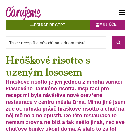
MŮJ ÚČET
PŘIDAT RECEPT
Hráškové risotto s
uzeným lososem
Hráškové risotto je jen jednou z mnoha variací
klasického italského risotta. Inspirací pro
recept mi byla návštěva nově otevřené
restaurace v centru města Brna. Mimo jiné jsem
zde ochutnala právě hráškové risotto a chuť na
něj mě ne a ne opustit. Do této restaurace to
nemám zrovna nejblíž a tak nešlo jinak, než své
chuťové buňky ukojit doma. A stálo to za to!