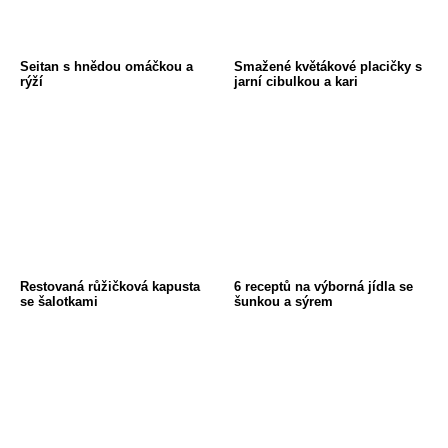
Seitan s hnědou omáčkou a
Smažené květákové placičky s
rýží
jarní cibulkou a kari
Restovaná růžičková kapusta
6 receptů na výborná jídla se
se šalotkami
šunkou a sýrem