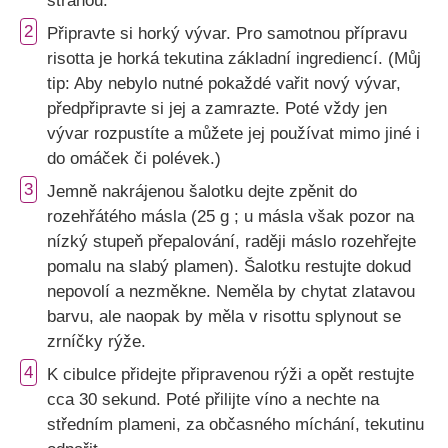
stranou.
2
Připravte si horký vývar. Pro samotnou přípravu
risotta je horká tekutina základní ingrediencí. (Můj
tip: Aby nebylo nutné pokaždé vařit nový vývar,
předpřipravte si jej a zamrazte. Poté vždy jen
vývar rozpustíte a můžete jej používat mimo jiné i
do omáček či polévek.)
3
Jemně nakrájenou šalotku dejte zpěnit do
rozehřátého másla (25 g ; u másla však pozor na
nízký stupeň přepalování, raději máslo rozehřejte
pomalu na slabý plamen). Šalotku restujte dokud
nepovolí a nezměkne. Neměla by chytat zlatavou
barvu, ale naopak by měla v risottu splynout se
zrníčky rýže.
4
K cibulce přidejte připravenou rýži a opět restujte
cca 30 sekund. Poté přilijte víno a nechte na
středním plameni, za občasného míchání, tekutinu