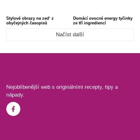
Stylové obrazy na zed‘ z
Domácí ovocné energy tyčinky
obyčejných časopisů
ze tří ingrediencí
Načíst další
Nejoblíbenější web s originálními recepty, tipy a
nápady.