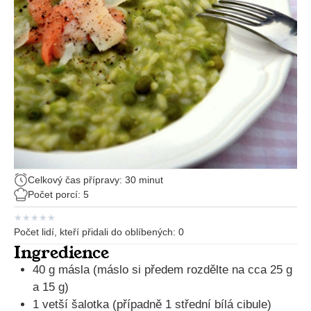
Celkový čas přípravy: 30 minut
Počet porcí: 5
★
★
★
★
★
Počet lidí, kteří přidali do oblíbených:
0
Ingredience
40 g másla (máslo si předem rozdělte na cca 25 g
a 15 g)
1 vetší šalotka (případně 1 střední bílá cibule)