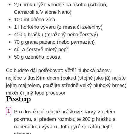
2,5 hrnku rýže vhodné na risotto (Arborio,
Carnaroli a Vialone Nano)
100 ml bílého vína
1 l horkého vývaru (z masa či zeleniny)
450 g hrášku (mražený nebo čerstvý)
70 g grana padano (nebo parmazán)
sůl a čerstvě mletý pepř
50 g uzeného lososa
Co budete dál potřebovat: větší hluboká pánev,
nejlépe s tlustším dnem (pokud (stejně jako já) nejste
jejím majitelem, použijte středně velký hluboký hrnec)
mixér či jiný food procesor
Postup
1
Pro dosažení zeleně hráškové barvy v celém
pokrmu, si předem rozmixujte 200 g hrášku s
naběračkou vývaru. Toto pyré si zatím dejte