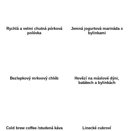
Rychlá a velmi chutná pórková
Jemná jogurtová marináda s
polévka
bylinkami
Bezlepkový mrkvový chléb
Hovězí na máslové dýni,
batátech a bylinkách
Cold brew coffee /studená káva
Linecké cukroví