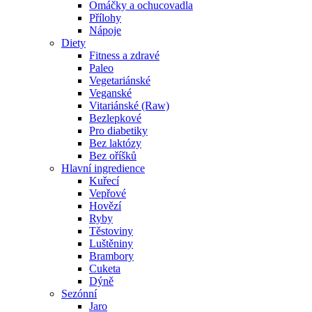
Omáčky a ochucovadla
Přílohy
Nápoje
Diety
Fitness a zdravé
Paleo
Vegetariánské
Veganské
Vitariánské (Raw)
Bezlepkové
Pro diabetiky
Bez laktózy
Bez oříšků
Hlavní ingredience
Kuřecí
Vepřové
Hovězí
Ryby
Těstoviny
Luštěniny
Brambory
Cuketa
Dýně
Sezónní
Jaro