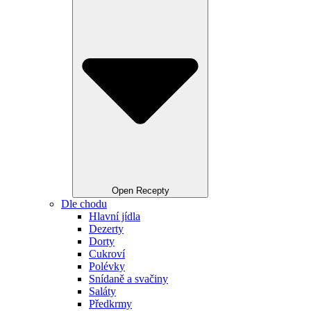
Open Recepty
Dle chodu
Hlavní jídla
Dezerty
Dorty
Cukroví
Polévky
Snídaně a svačiny
Saláty
Předkrmy