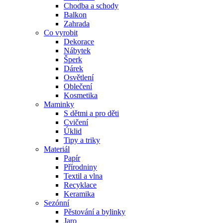
Chodba a schody
Balkon
Zahrada
Co vyrobit
Dekorace
Nábytek
Šperk
Dárek
Osvětlení
Oblečení
Kosmetika
Maminky
S dětmi a pro děti
Cvičení
Úklid
Tipy a triky
Materiál
Papír
Přírodniny
Textil a vlna
Recyklace
Keramika
Sezónní
Pěstování a bylinky
Jaro