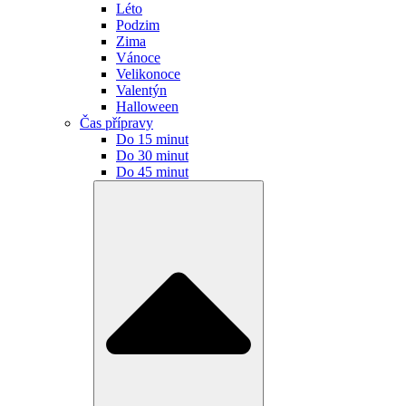
Léto
Podzim
Zima
Vánoce
Velikonoce
Valentýn
Halloween
Čas přípravy
Do 15 minut
Do 30 minut
Do 45 minut