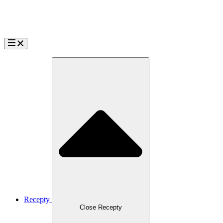
Přejít
k
obsahu
Recepty
Close Recepty