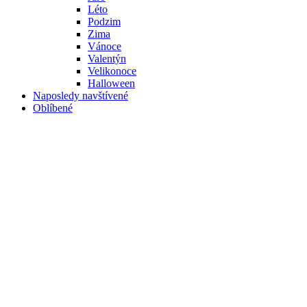
Léto
Podzim
Zima
Vánoce
Valentýn
Velikonoce
Halloween
Naposledy navštívené
Oblíbené