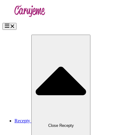
Přejít
k
obsahu
Recepty
Close Recepty