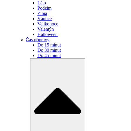
Léto
Podzim
Zima
Vánoce
Velikonoce
Valentýn
Halloween
Čas přípravy
Do 15 minut
Do 30 minut
Do 45 minut