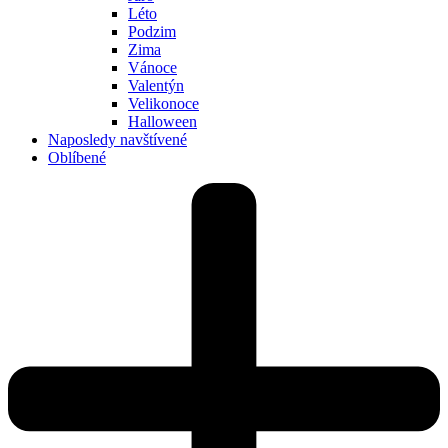
Léto
Podzim
Zima
Vánoce
Valentýn
Velikonoce
Halloween
Naposledy navštívené
Oblíbené