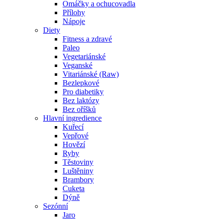
Omáčky a ochucovadla
Přílohy
Nápoje
Diety
Fitness a zdravé
Paleo
Vegetariánské
Veganské
Vitariánské (Raw)
Bezlepkové
Pro diabetiky
Bez laktózy
Bez oříšků
Hlavní ingredience
Kuřecí
Vepřové
Hovězí
Ryby
Těstoviny
Luštěniny
Brambory
Cuketa
Dýně
Sezónní
Jaro