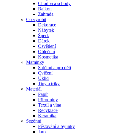
Chodba a schody
Balkon
Zahrada
Co vyrobit
Dekorace
Nábytek
Šperk
Dárek
Osvětlení
Oblečení
Kosmetika
Maminky
S dětmi a pro děti
Cvičení
Úklid
Tipy a triky
Materiál
Papír
Přírodniny
Textil a vlna
Recyklace
Keramika
Sezónní
Pěstování a bylinky
Jaro