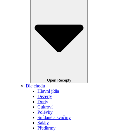
Open Recepty
Dle chodu
Hlavní jídla
Dezerty
Dorty
Cukroví
Polévky
Snídaně a svačiny
Saláty
Předkrmy