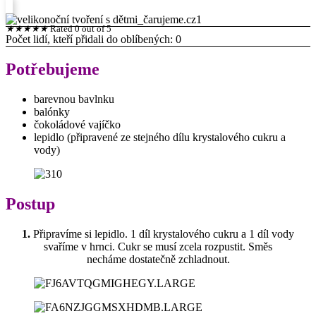
★
★
★
★
★
Rated 0 out of 5
Počet lidí, kteří přidali do oblíbených:
0
Potřebujeme
barevnou bavlnku
balónky
čokoládové vajíčko
lepidlo (připravené ze stejného dílu krystalového cukru a
vody)
Postup
1.
Připravíme si lepidlo. 1 díl krystalového cukru a 1 díl vody
svaříme v hrnci. Cukr se musí zcela rozpustit. Směs
necháme dostatečně zchladnout.