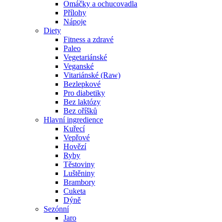
Omáčky a ochucovadla
Přílohy
Nápoje
Diety
Fitness a zdravé
Paleo
Vegetariánské
Veganské
Vitariánské (Raw)
Bezlepkové
Pro diabetiky
Bez laktózy
Bez oříšků
Hlavní ingredience
Kuřecí
Vepřové
Hovězí
Ryby
Těstoviny
Luštěniny
Brambory
Cuketa
Dýně
Sezónní
Jaro