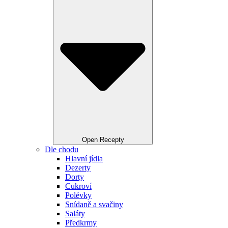
Open Recepty
Dle chodu
Hlavní jídla
Dezerty
Dorty
Cukroví
Polévky
Snídaně a svačiny
Saláty
Předkrmy