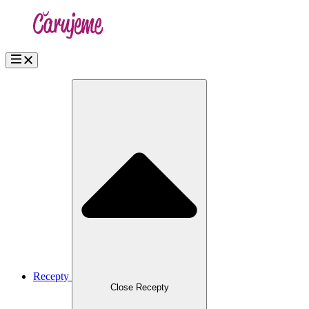
Přejít
k
obsahu
Recepty
Close Recepty