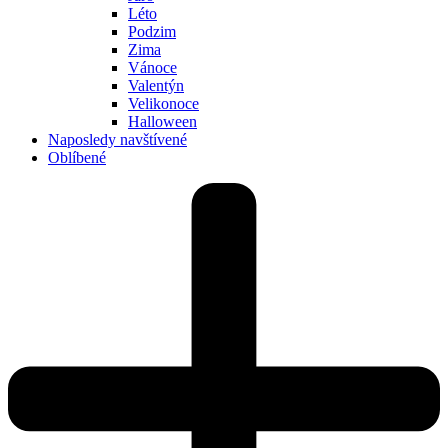
Léto
Podzim
Zima
Vánoce
Valentýn
Velikonoce
Halloween
Naposledy navštívené
Oblíbené