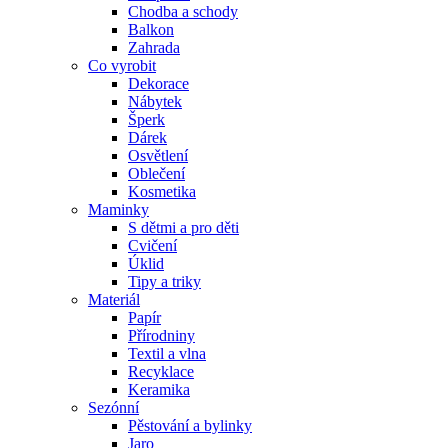
Chodba a schody
Balkon
Zahrada
Co vyrobit
Dekorace
Nábytek
Šperk
Dárek
Osvětlení
Oblečení
Kosmetika
Maminky
S dětmi a pro děti
Cvičení
Úklid
Tipy a triky
Materiál
Papír
Přírodniny
Textil a vlna
Recyklace
Keramika
Sezónní
Pěstování a bylinky
Jaro