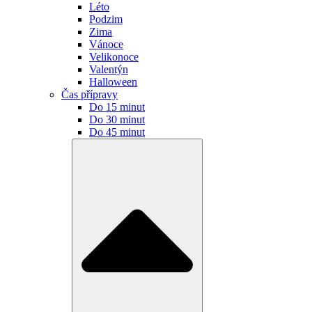
Léto
Podzim
Zima
Vánoce
Velikonoce
Valentýn
Halloween
Čas přípravy
Do 15 minut
Do 30 minut
Do 45 minut